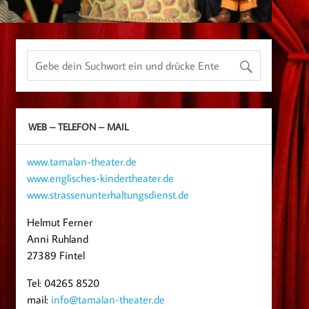
WEB – TELEFON – MAIL
www.tamalan-theater.de
www.englisches-kindertheater.de
www.strassenunterhaltungsdienst.de
Helmut Ferner
Anni Ruhland
27389 Fintel
Tel: 04265 8520
mail:
info@tamalan-theater.de