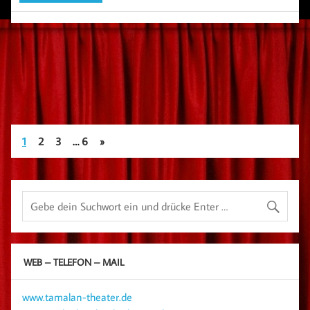
1
2
3
…
6
»
WEB – TELEFON – MAIL
www.tamalan-theater.de